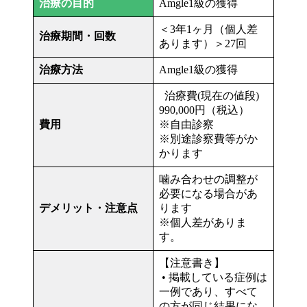
治療の目的
Amgle1級の獲得
＜3年1ヶ月（個人差
治療期間・回数
あります）＞27回
治療方法
Amgle1級の獲得
治療費(現在の値段)
990,000円（税込）
費用
※自由診察
※別途診察費等がか
かります
噛み合わせの調整が
必要になる場合があ
デメリット・注意点
ります
※個人差がありま
す。
【注意書き】
• 掲載している症例は
一例であり、すべて
の方が同じ結果にな