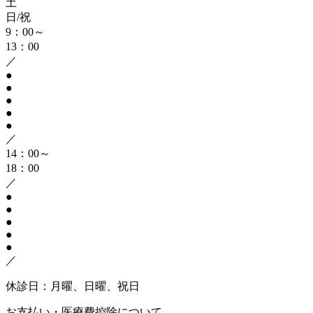
土
日/祝
9：00～
13：00
／
●
●
●
●
●
／
14：00～
18：00
／
●
●
●
●
●
／
休診日：月曜、日曜、祝日
お支払い・医療費控除について