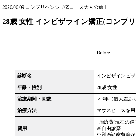
2026.06.09
コンプリヘンシブ②コース
大人の矯正
28歳 女性 インビザライン矯正(コンプ
Before
診断名
インビザインビザ
年齢・性別
28歳 女性
治療期間・回数
＜3年（個人差あ
治療方法
マウスピースを用い
治療費(現在の値段)
費用
※自由診察
※別途診察費等が