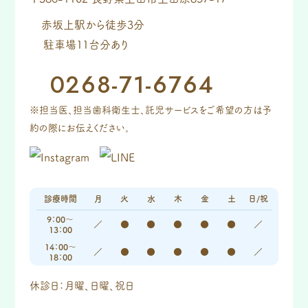
赤坂上駅から徒歩3分
駐車場11台分あり
0268-71-6764
※担当医、担当歯科衛生士、託児サービスをご希望の方は予
約の際にお伝えください。
診療時間
月
火
水
木
金
土
日/祝
9：00～
／
●
●
●
●
●
／
13：00
14：00～
／
●
●
●
●
●
／
18：00
休診日：月曜、日曜、祝日