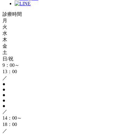
診療時間
月
火
水
木
金
土
日/祝
9：00～
13：00
／
●
●
●
●
●
／
14：00～
18：00
／