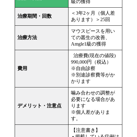
級の獲得
＜3年2ヶ月（個人差
治療期間・回数
あります）＞25回
マウスピースを用い
治療方法
ての叢生の改善、
Amgle1級の獲得
治療費(現在の値段)
990,000円（税込）
費用
※自由診察
※別途診察費等がか
かります
噛み合わせの調整が
必要になる場合があ
デメリット・注意点
ります
※個人差がありま
す。
【注意書き】
• 掲載している症例は