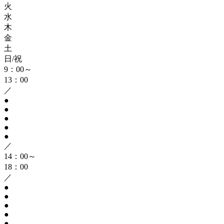
火
水
木
金
土
日/祝
9：00～
13：00
／
●
●
●
●
●
／
14：00～
18：00
／
●
●
●
●
●