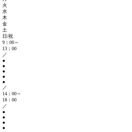
火
水
木
金
土
日/祝
9：00～
13：00
／
●
●
●
●
●
／
14：00～
18：00
／
●
●
●
●