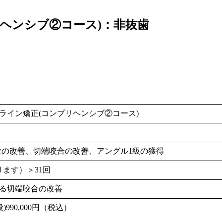
リヘンシブ②コース)：非抜歯
ライン矯正(コンプリヘンシブ②コース)
転位の改善、切端咬合の改善、アングル1級の獲得
ります）＞31回
る切端咬合の改善
990,000円（税込）