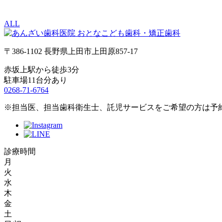
ALL
〒386-1102 長野県上田市上田原857-17
赤坂上駅から徒歩3分
駐車場11台分あり
0268-71-6764
※担当医、担当歯科衛生士、託児サービスをご希望の方は予
診療時間
月
火
水
木
金
土