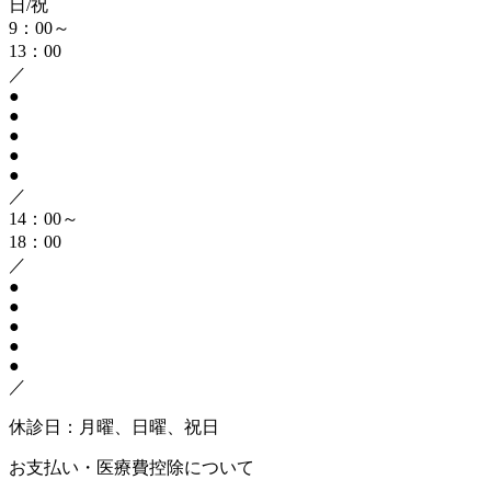
日/祝
9：00～
13：00
／
●
●
●
●
●
／
14：00～
18：00
／
●
●
●
●
●
／
休診日：月曜、日曜、祝日
お支払い・医療費控除について