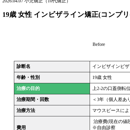
2026.04.07
小児矯正（10代矯正）
19歳 女性 インビザライン矯正(コンプ
Before
診断名
インビザインビザ
年齢・性別
19歳 女性
治療の目的
上2-2の口蓋側
治療期間・回数
＜3年（個人差あ
治療方法
マウスピースによ
治療費(現在の値段)
費用
※自由診察